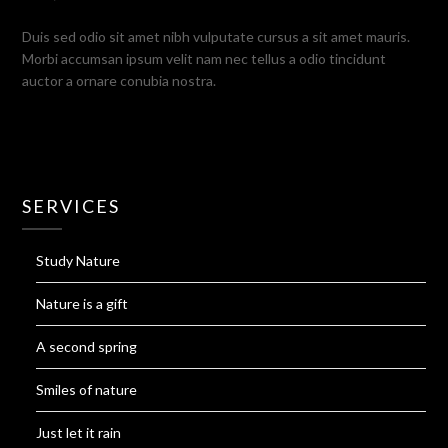
Duis sed odio sit amet nibh vulputate cursus a sit amet mauris.
Morbi accumsan ipsum velit nam nec tellus a odio tincidunt
auctor a ornare conubia nostra.
SERVICES
Study Nature
Nature is a gift
A second spring
Smiles of nature
Just let it rain