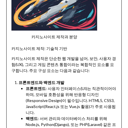
카지노사이트 제작과 분양
카지노사이트 제작: 기술적 기반
카지노사이트 제작은 단순한 웹 개발을 넘어, 보안, 사용자 경
험(UX), 그리고 게임 콘텐츠 통합이라는 복합적인 요소를 요
구합니다. 주요 구성 요소는 다음과 같습니다:
프론트엔드와 백엔드 개발
프론트엔드
: 사용자 인터페이스(UI)는 직관적이어야
하며, 모바일 호환성을 위해 반응형 디자인
(Responsive Design)이 필수입니다. HTML5, CSS3,
JavaScript(React.js 또는 Vue.js 활용)가 주로 사용됩
니다.
백엔드
: 서버 관리와 데이터베이스 처리를 위해
Node.js, Python(Django), 또는 PHP(Laravel) 같은 프