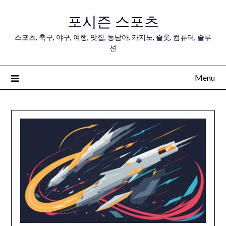
Skip
포시즌 스포츠
to
content
스포츠, 축구, 야구, 여행, 맛집, 동남아, 카지노, 슬롯, 컴퓨터, 솔루
션
Menu