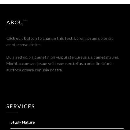
ABOUT
Click edit button to change this text. Lorem ipsum dolor sit
amet, consectetur.
Duis sed odio sit amet nibh vulputate cursus a sit amet mauris.
Morbi accumsan ipsum velit nam nec tellus a odio tincidunt
auctor a ornare conubia nostra.
SERVICES
Study Nature