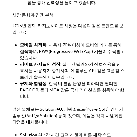
템을 통해 신뢰성을 높이고 있습니다.
시장 동향과 경쟁 분석
2025년 현재, 카지노사이트 시장은 다음과 같은 트렌드를 보
입니다:
모바일 최적화
: 사용자 70% 이상이 모바일 기기를 통해
접속하며, PWA(Progressive Web App) 기술이 주목받고
있습니다.
라이브 카지노의 성장
: 실시간 딜러와의 상호작용을 선
호하는 사용자가 증가하며, 에볼루션 API 같은 고품질 스
트리밍 솔루션이 필수입니다.
규제와 합법성
: 한국 내 불법 운영을 피하려면 필리핀
PAGCOR, 몰타 MGA 같은 국제 라이선스를 취득해야 합
니다.
경쟁 업체로는 Solution 4U, 파워소프트(PowerSoft), 앤티가
솔루션(Antiga Solution) 등이 있으며, 이들은 각각 차별화된
강점을 내세웁니다:
Solution 4U
: 24시간 고객 지원과 빠른 제작 속도.